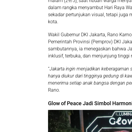
malam (29/5), saat ribuan warga menyaks
dalam rangka menyambut Hari Raya Wa
sekadar pertunjukan visual, tetapi juga
kota.
Wakil Gubernur DKI Jakarta, Rano Karno,
Pemerintah Provinsi (Pemprov) DKI Jak
sambutannya, ia menegaskan bahwa Jaka
inklusif, terbuka, dan menjunjung tinggi 
“
Jakarta ingin menjadikan keberagaman s
hanya diukur dari tingginya gedung di kaw
menerima setiap anak bangsa dengan pen
Rano.
Glow of Peace Jadi Simbol Harmon