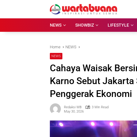
Skip
to
content
NEWS
SHOWBIZ
LIFESTYLE
Home
NEWS
NEWS
Cahaya Waisak Bersin
Karno Sebut Jakarta 
Penggerak Ekonomi
Redaksi WB
3 Min Read
May 30, 2026