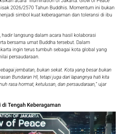
ikan acara “Illumination of Jakarta: Glow of Peace”
isak 2026/2570 Tahun Buddhis. Momentum ini bukan
 menjadi simbol kuat keberagaman dan toleransi di ibu
 hadir langsung dalam acara hasil kolaborasi
arta bersama umat Buddha tersebut. Dalam
rta ingin terus tumbuh sebagai kota global yang
nilai persaudaraan.
ebagai jembatan, bukan sekat. Kota yang besar bukan
asan Bundaran HI, tetapi juga dari lapangnya hati kita
uh rasa hormat, ketulusan, dan persaudaraan,
” ujar
i di Tengah Keberagaman