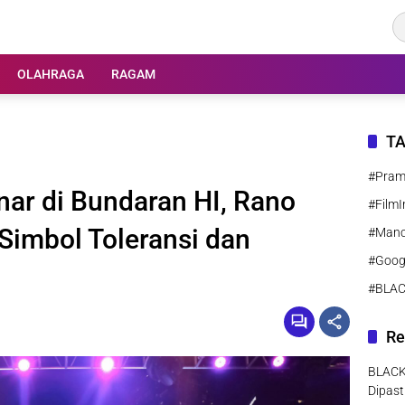
OLAHRAGA
RAGAM
T
#Pra
ar di Bundaran HI, Rano
#FilmI
Simbol Toleransi dan
#Manc
#Goog
#BLA
Re
BLACK
Dipast