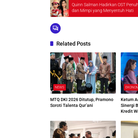
Quinn Salman Hadirkan OST Penuh
dan Mimpi yang Menyentuh Hati
Related Posts
NEWS
EKONO
MTQ DKI 2026 Ditutup, Pramono
Ketum A
Soroti Talenta Qur’ani
Sinergi 
Kredit W