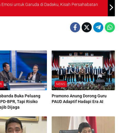
 Emosi untuk Garuda di Dadaku, Kisah Persahabatan
MI
NEWS
sbanda Buka Peluang
Pramono Anung Dorong Guru
BPD-BPR, Tapi Risiko
PAUD Adaptif Hadapi Era AI
ajib Dijaga