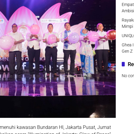
Empat 
Ambisi
Rayaka
Mimpi
UNIQLO
Ghea I
Gen Z
Re
No co
enuhi kawasan Bundaran HI, Jakarta Pusat, Jumat