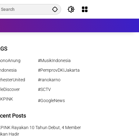
AGS
monoAnung
#MusikIndonesia
ndonesia
#PemprovDKIJakarta
hesterUnited
#ranokarno
leDiscover
#SCTV
CKPINK
#GoogleNews
cent Posts
PINK Rayakan 10 Tahun Debut, 4 Member
ikan Hadir