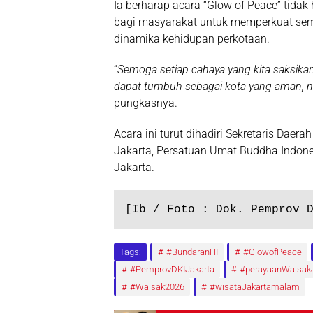
Ia berharap acara “Glow of Peace” tidak 
bagi masyarakat untuk memperkuat se
dinamika kehidupan perkotaan.
“
Semoga setiap cahaya yang kita saksika
dapat tumbuh sebagai kota yang aman, n
pungkasnya.
Acara ini turut dihadiri Sekretaris Dae
Jakarta, Persatuan Umat Buddha Indones
Jakarta.
[Ib / Foto : Dok. Pemprov 
Tags:
#BundaranHI
#GlowofPeace
#PemprovDKIJakarta
#perayaanWaisakJ
#Waisak2026
#wisataJakartamalam