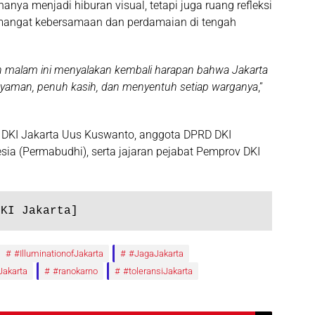
hanya menjadi hiburan visual, tetapi juga ruang refleksi
mangat kebersamaan dan perdamaian di tengah
n malam ini menyalakan kembali harapan bahwa Jakarta
yaman, penuh kasih, dan menyentuh setiap warganya
,”
rah DKI Jakarta Uus Kuswanto, anggota DPRD DKI
ia (Permabudhi), serta jajaran pejabat Pemprov DKI
DKI Jakarta]
#IlluminationofJakarta
#JagaJakarta
akarta
#ranokarno
#toleransiJakarta