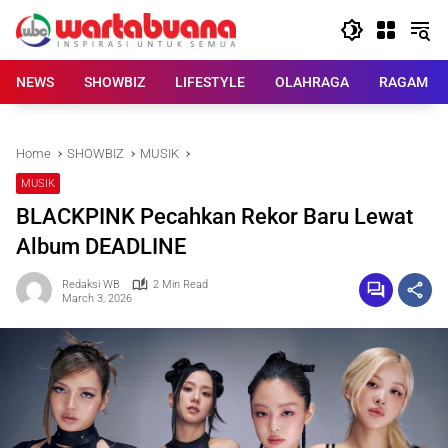
Skip
to
content
NEWS
SHOWBIZ
LIFESTYLE
OLAHRAGA
RAGAM
Home
SHOWBIZ
MUSIK
MUSIK
BLACKPINK Pecahkan Rekor Baru Lewat
Album DEADLINE
Redaksi WB
2 Min Read
March 3, 2026