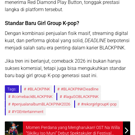
menerima
Red Diamond Play Button
, tonggak prestasi
langka di platform tersebut.
Standar Baru Girl Group K-pop?
Dengan kombinasi penjualan fisik masif, streaming digital
kuat, dan performa global yang solid,
DEADLINE
berpotensi
menjadi salah satu era penting dalam karier BLACKPINK.
Jika tren ini berlanjut, comeback 2026 ini bukan hanya
sukses komersial, tetapi juga bisa mengukuhkan standar
baru bagi girl group K-pop generasi saat ini.
Tags:
#BLACKPINK
#BLACKPINKDeadline
#comebackBLACKPINK
#laguGOBLACKPINK
#penjualanalbumBLACKPINK2026
#rekorgirlgroupK-pop
#YGEntertainment
Momen Perdana yang Mengharukan! OST Na Willa
“Sikilku Iso Muni” Debut Spektakuler di Festival