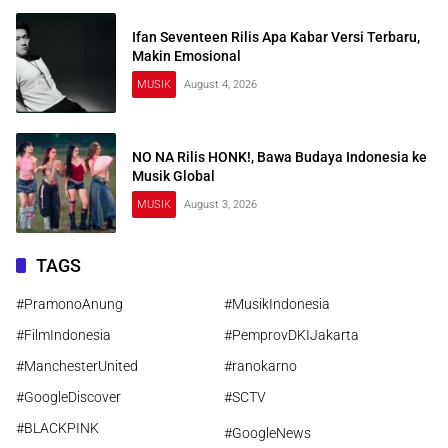
Ifan Seventeen Rilis Apa Kabar Versi Terbaru,
Makin Emosional
MUSIK
August 4, 2026
NO NA Rilis HONK!, Bawa Budaya Indonesia ke
Musik Global
MUSIK
August 3, 2026
TAGS
#PramonoAnung
#MusikIndonesia
#FilmIndonesia
#PemprovDKIJakarta
#ManchesterUnited
#ranokarno
#GoogleDiscover
#SCTV
#BLACKPINK
#GoogleNews