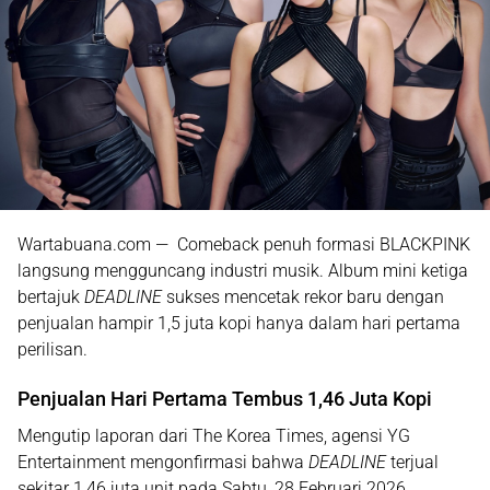
Wartabuana.com — Comeback penuh formasi
BLACKPINK
langsung mengguncang industri musik. Album mini ketiga
bertajuk
DEADLINE
sukses mencetak rekor baru dengan
penjualan hampir 1,5 juta kopi hanya dalam hari pertama
perilisan.
Penjualan Hari Pertama Tembus 1,46 Juta Kopi
Mengutip laporan dari
The Korea Times
, agensi
YG
Entertainment
mengonfirmasi bahwa
DEADLINE
terjual
sekitar
1,46 juta unit
pada Sabtu, 28 Februari 2026.