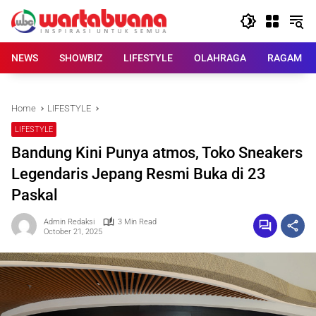
Skip
to
content
NEWS
SHOWBIZ
LIFESTYLE
OLAHRAGA
RAGAM
Home
LIFESTYLE
LIFESTYLE
Bandung Kini Punya atmos, Toko Sneakers
Legendaris Jepang Resmi Buka di 23
Paskal
Admin Redaksi
3 Min Read
October 21, 2025