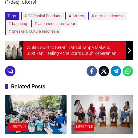
(*/dee; foto: ist
Tags:
23 Paskal Bandung
Atmos
atmos Indonesia
bandung
Japanese streetwear
sneakers culture Indonesia
Wulan Guritno Berani Tampil Tanpa Makeup,
Buktikan Healing Acne Scars Butuh Keberanian
Bukan Kesempurnaan
Related Posts
LIFESTYLE
LIFESTYLE