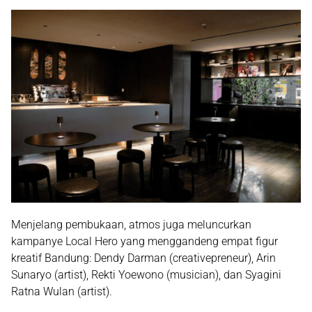
Menjelang pembukaan, atmos juga meluncurkan
kampanye Local Hero yang menggandeng empat figur
kreatif Bandung:
Dendy Darman
(creativepreneur),
Arin
Sunaryo
(artist),
Rekti Yoewono
(musician), dan
Syagini
Ratna Wulan
(artist).