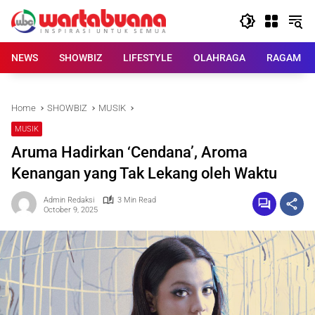
Skip
to
content
NEWS
SHOWBIZ
LIFESTYLE
OLAHRAGA
RAGAM
Home
SHOWBIZ
MUSIK
MUSIK
Aruma Hadirkan ‘Cendana’, Aroma
Kenangan yang Tak Lekang oleh Waktu
Admin Redaksi
3 Min Read
October 9, 2025