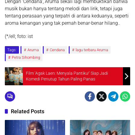
Dengan ‘Cendana’, Aruma sekali lagi membuktikan bahwa
musik bukan hanya tentang melodi dan lirik, tetapi juga
tentang perasaan yang terpatri di antara keduanya, seperti
aroma kenangan yang tak pernah benar-benar hilang..
(*/ell; foto: ist
Tags:
Aruma
Cendana
lagu terbaru Aruma
Petra Sihombing
Film ‘Agak Laen: Menyala Pantiku!’ Siap Jadi
Komedi Penutup Tahun Paling Panas
Related Posts