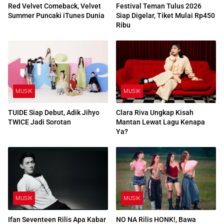
Red Velvet Comeback, Velvet
Festival Teman Tulus 2026
Summer Puncaki iTunes Dunia
Siap Digelar, Tiket Mulai Rp450
Ribu
MUSIK
MUSIK
TUIDE Siap Debut, Adik Jihyo
Clara Riva Ungkap Kisah
TWICE Jadi Sorotan
Mantan Lewat Lagu Kenapa
Ya?
MUSIK
MUSIK
Ifan Seventeen Rilis Apa Kabar
NO NA Rilis HONK!, Bawa