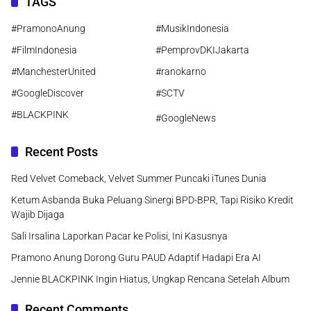
TAGS
#PramonoAnung
#MusikIndonesia
#FilmIndonesia
#PemprovDKIJakarta
#ManchesterUnited
#ranokarno
#GoogleDiscover
#SCTV
#BLACKPINK
#GoogleNews
Recent Posts
Red Velvet Comeback, Velvet Summer Puncaki iTunes Dunia
Ketum Asbanda Buka Peluang Sinergi BPD-BPR, Tapi Risiko Kredit
Wajib Dijaga
Sali Irsalina Laporkan Pacar ke Polisi, Ini Kasusnya
Pramono Anung Dorong Guru PAUD Adaptif Hadapi Era AI
Jennie BLACKPINK Ingin Hiatus, Ungkap Rencana Setelah Album
Recent Comments