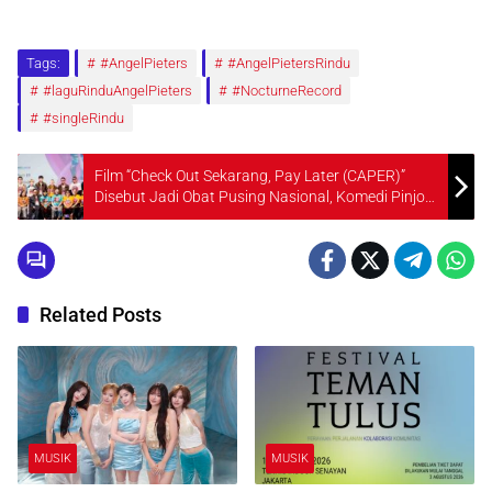
Tags:
#AngelPieters
#AngelPietersRindu
#laguRinduAngelPieters
#NocturneRecord
#singleRindu
Film “Check Out Sekarang, Pay Later (CAPER)”
Disebut Jadi Obat Pusing Nasional, Komedi Pinjol
yang Relate dan Ngena
Related Posts
MUSIK
MUSIK