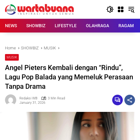
Skip
to
content
NEWS
SHOWBIZ
LIFESTYLE
OLAHRAGA
RAGAM
Home
SHOWBIZ
MUSIK
MUSIK
Angel Pieters Kembali dengan “Rindu”,
Lagu Pop Balada yang Memeluk Perasaan
Tanpa Drama
Redaksi WB
3 Min Read
January 31, 2026