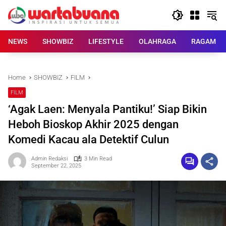
Skip
to
content
NEWS
SHOWBIZ
LIFESTYLE
OLAHRAGA
RAGAM
Home
SHOWBIZ
FILM
FILM
‘Agak Laen: Menyala Pantiku!’ Siap Bikin
Heboh Bioskop Akhir 2025 dengan
Komedi Kacau ala Detektif Culun
Admin Redaksi
3 Min Read
September 22, 2025