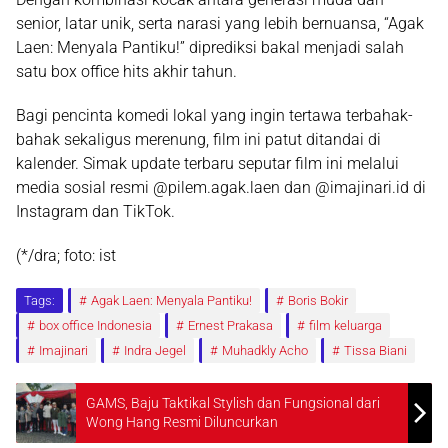
senior, latar unik, serta narasi yang lebih bernuansa, “Agak
Laen: Menyala Pantiku!” diprediksi bakal menjadi salah
satu box office hits akhir tahun.
Bagi pencinta komedi lokal yang ingin tertawa terbahak-
bahak sekaligus merenung, film ini patut ditandai di
kalender. Simak update terbaru seputar film ini melalui
media sosial resmi @pilem.agak.laen dan @imajinari.id di
Instagram dan TikTok.
(*/dra; foto: ist
Tags:
Agak Laen: Menyala Pantiku!
Boris Bokir
box office Indonesia
Ernest Prakasa
film keluarga
Imajinari
Indra Jegel
Muhadkly Acho
Tissa Biani
GAMS, Baju Taktikal Stylish dan Fungsional dari
Wong Hang Resmi Diluncurkan