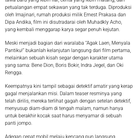
petualangan empat sekawan yang tak terduga. Diproduksi
oleh Imajinari, rumah produksi milik
Ernest Prakasa
dan
Dipa Andika
, film ini disutradarai oleh
Muhadkly Acho
,
yang kembali menggarap karya segar penuh kejutan.
Meski menjadi bagian dari waralaba “Agak Laen, Menyala
Pantiku!” bukanlah kelanjutan langsung dari film pertama,
melainkan sebuah kisah segar dengan karakter utama
yang sama:
Bene Dion, Boris Bokir, Indra Jegel,
dan
Oki
Rengga
.
Keempatnya kini tampil sebagai detektif amatir yang kerap
gagal menjalankan misi. Dalam teaser resminya yang
telah dirilis, mereka terlihat gagah dengan setelan detektif,
menyusup diam-diam di tengah malam, namun hanya
untuk berakhir kocak saat harus menyamar di sebuah
panti jompo.
Adegan cepat mobil melaju kencang pun langsung