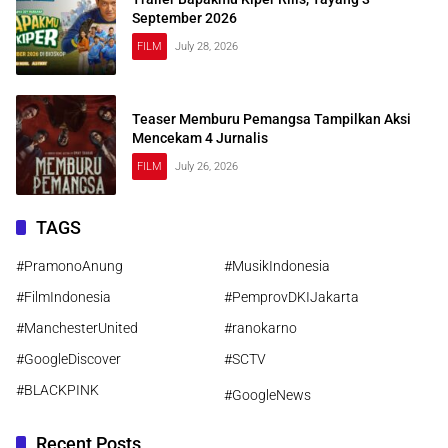
September 2026
FILM
July 28, 2026
Teaser Memburu Pemangsa Tampilkan Aksi
Mencekam 4 Jurnalis
FILM
July 26, 2026
TAGS
#PramonoAnung
#MusikIndonesia
#FilmIndonesia
#PemprovDKIJakarta
#ManchesterUnited
#ranokarno
#GoogleDiscover
#SCTV
#BLACKPINK
#GoogleNews
Recent Posts