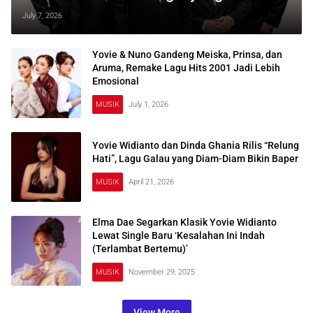
Terlupakan
July 7, 2026
Yovie & Nuno Gandeng Meiska, Prinsa, dan
Aruma, Remake Lagu Hits 2001 Jadi Lebih
Emosional
MUSIK
July 1, 2026
Yovie Widianto dan Dinda Ghania Rilis “Relung
Hati”, Lagu Galau yang Diam-Diam Bikin Baper
MUSIK
April 21, 2026
Elma Dae Segarkan Klasik Yovie Widianto
Lewat Single Baru ‘Kesalahan Ini Indah
(Terlambat Bertemu)’
MUSIK
November 29, 2025
View More