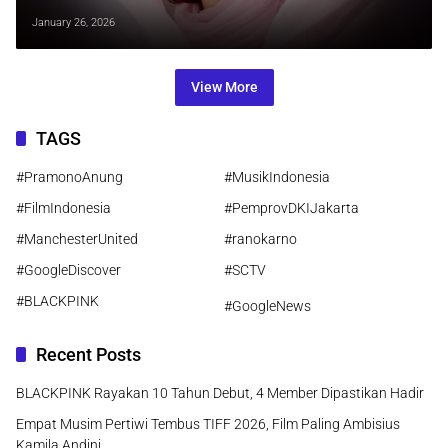
Zaman Now
January 26, 2026
View More
TAGS
#PramonoAnung
#MusikIndonesia
#FilmIndonesia
#PemprovDKIJakarta
#ManchesterUnited
#ranokarno
#GoogleDiscover
#SCTV
#BLACKPINK
#GoogleNews
Recent Posts
BLACKPINK Rayakan 10 Tahun Debut, 4 Member Dipastikan Hadir
Empat Musim Pertiwi Tembus TIFF 2026, Film Paling Ambisius
Kamila Andini