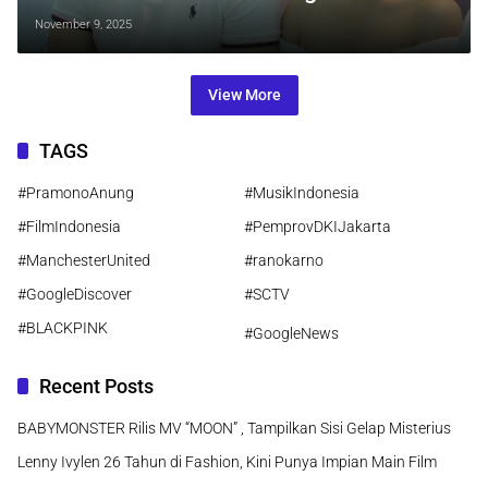
Dermapro Jakarta: Revolusi Baru Laser
November 9, 2025
CO₂ Tanpa Rasa Sakit dan Downtime
View More
TAGS
#PramonoAnung
#MusikIndonesia
#FilmIndonesia
#PemprovDKIJakarta
#ManchesterUnited
#ranokarno
#GoogleDiscover
#SCTV
#BLACKPINK
#GoogleNews
Recent Posts
BABYMONSTER Rilis MV “MOON” , Tampilkan Sisi Gelap Misterius
Lenny Ivylen 26 Tahun di Fashion, Kini Punya Impian Main Film