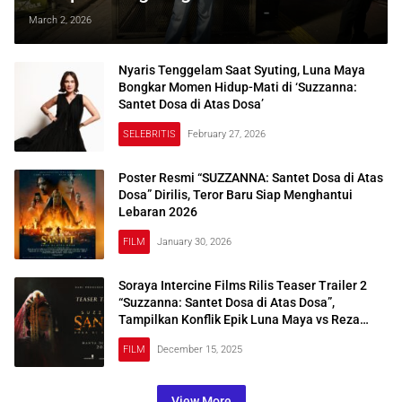
Suzzanna Jelang Lebaran 2026
March 2, 2026
Nyaris Tenggelam Saat Syuting, Luna Maya
Bongkar Momen Hidup-Mati di ‘Suzzanna:
Santet Dosa di Atas Dosa’
SELEBRITIS
February 27, 2026
Poster Resmi “SUZZANNA: Santet Dosa di Atas
Dosa” Dirilis, Teror Baru Siap Menghantui
Lebaran 2026
FILM
January 30, 2026
Soraya Intercine Films Rilis Teaser Trailer 2
“Suzzanna: Santet Dosa di Atas Dosa”,
Tampilkan Konflik Epik Luna Maya vs Reza
Rahadian
FILM
December 15, 2025
View More