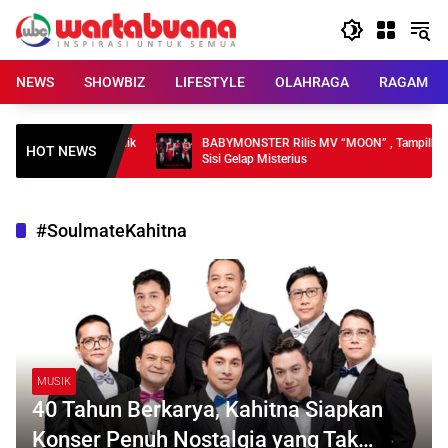
Skip
to
content
NEWS
SHOWBIZ
LIFESTYLE
OLAHRAGA
RAGAM
DKI, Pelayanan Publik
BABYMONSTER Rilis MV “MOON” , Tampilkan
HOT NEWS
Sisi Gelap Misterius
#SoulmateKahitna
MUSIK
40 Tahun Berkarya, Kahitna Siapkan
Konser Penuh Nostalgia yang Tak