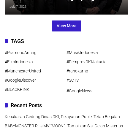
Terlupakan
July 7, 2026
View More
TAGS
#PramonoAnung
#MusikIndonesia
#FilmIndonesia
#PemprovDKIJakarta
#ManchesterUnited
#ranokarno
#GoogleDiscover
#SCTV
#BLACKPINK
#GoogleNews
Recent Posts
Kebakaran Gedung Dinas DKI, Pelayanan Publik Tetap Berjalan
BABYMONSTER Rilis MV “MOON” , Tampilkan Sisi Gelap Misterius