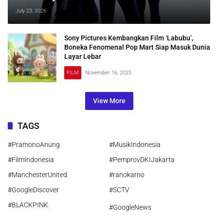
July 23, 2026
Sony Pictures Kembangkan Film ‘Labubu’,
Boneka Fenomenal Pop Mart Siap Masuk Dunia
Layar Lebar
FILM
November 16, 2025
View More
TAGS
#PramonoAnung
#MusikIndonesia
#FilmIndonesia
#PemprovDKIJakarta
#ManchesterUnited
#ranokarno
#GoogleDiscover
#SCTV
#BLACKPINK
#GoogleNews