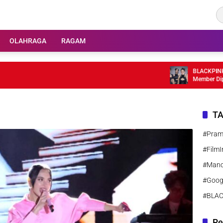
OLAHRAGA
RAGAM
BLACKPINK Ray
Member Dipasti
T
#Pra
#FilmI
#Manc
#Goog
#BLA
Re