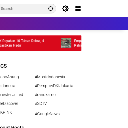
akan 10 Tahun Debut, 4
Empat Musim Pertiwi Tembus TIFF 2026
kan Hadir
Paling Ambisius Kamila Andini
AGS
monoAnung
#MusikIndonesia
ndonesia
#PemprovDKIJakarta
hesterUnited
#ranokarno
leDiscover
#SCTV
CKPINK
#GoogleNews
cent Posts