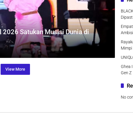
BLACK
Dipast
Empat 
l 2026 Satukan Musisi Dunia di
Ambisi
Rayaka
Mimpi
UNIQLO
Ghea I
View More
Gen Z
Re
No co