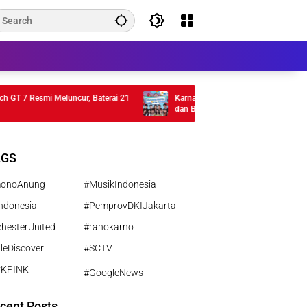
7 Resmi Meluncur, Baterai 21
Karnaval SCTV 2026 di Tegal, Bertabur Ar
dan Bintang Sinetron
AGS
monoAnung
#MusikIndonesia
ndonesia
#PemprovDKIJakarta
hesterUnited
#ranokarno
leDiscover
#SCTV
CKPINK
#GoogleNews
cent Posts