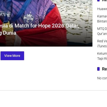
Huawei
Karnav
Bintan
nesia di Match for Hope 2026 Qatar,
MTQ DK
g Dunia
Qur’an
Red Ve
iTunes
Ketum
View More
Tapi R
Re
No co