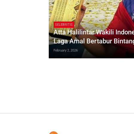
SELEBRITIS
Atta Halilintar Wakili Indo
Laga Amal Bertabur Bintan
February 2, 2026