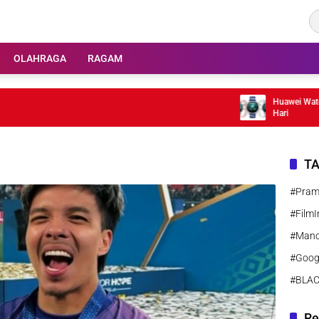
OLAHRAGA
RAGAM
Huawei Watch GT 
Hari
T
#Pra
#FilmI
#Manc
#Goog
#BLA
Re