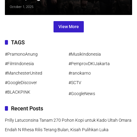
lewat ‘Crossing The Rubicon’
October 1, 2025
View More
TAGS
#PramonoAnung
#MusikIndonesia
#FilmIndonesia
#PemprovDKIJakarta
#ManchesterUnited
#ranokarno
#GoogleDiscover
#SCTV
#BLACKPINK
#GoogleNews
Recent Posts
Prilly Latuconsina Tanam 270 Pohon Kopi untuk Kado Ultah Omara
Endah N Rhesa Rilis Terang Bulan, Kisah Pulihkan Luka