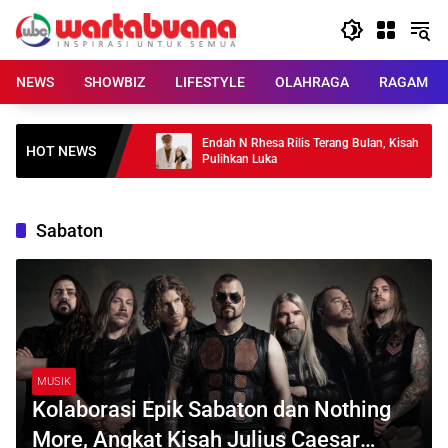
Skip
to
content
NEWS
SHOWBIZ
LIFESTYLE
OLAHRAGA
RAGAM
m 270 Pohon Kopi
Endah N Rhesa Rilis Terang Bulan, Kisah
HOT NEWS
Pulihkan Luka
Sabaton
MUSIK
Kolaborasi Epik Sabaton dan Nothing
More, Angkat Kisah Julius Caesar