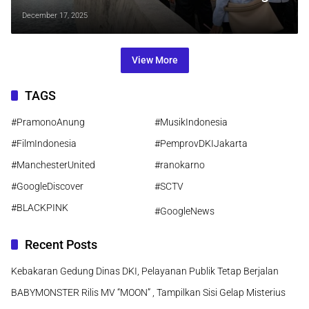
Rampungnya Stasiun MRT
December 17, 2025
View More
TAGS
#PramonoAnung
#MusikIndonesia
#FilmIndonesia
#PemprovDKIJakarta
#ManchesterUnited
#ranokarno
#GoogleDiscover
#SCTV
#BLACKPINK
#GoogleNews
Recent Posts
Kebakaran Gedung Dinas DKI, Pelayanan Publik Tetap Berjalan
BABYMONSTER Rilis MV “MOON” , Tampilkan Sisi Gelap Misterius