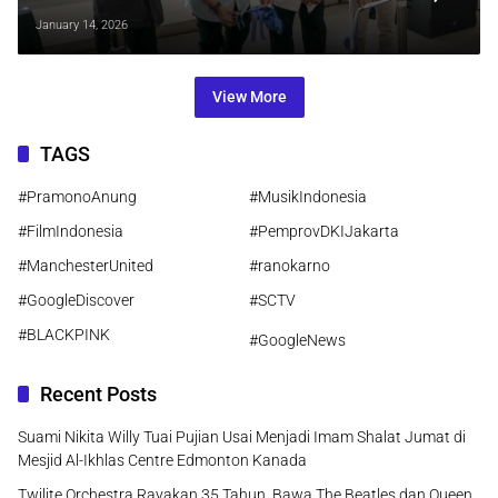
Kolaborasi Kreatif Hidupkan Ruang
January 14, 2026
Publik Jakarta
View More
TAGS
#PramonoAnung
#MusikIndonesia
#FilmIndonesia
#PemprovDKIJakarta
#ManchesterUnited
#ranokarno
#GoogleDiscover
#SCTV
#BLACKPINK
#GoogleNews
Recent Posts
Suami Nikita Willy Tuai Pujian Usai Menjadi Imam Shalat Jumat di
Mesjid Al-Ikhlas Centre Edmonton Kanada
Twilite Orchestra Rayakan 35 Tahun, Bawa The Beatles dan Queen