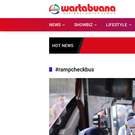
Skip
to
content
NEWS
SHOWBIZ
LIFESTYLE
HOT NEWS
#rampcheckbus