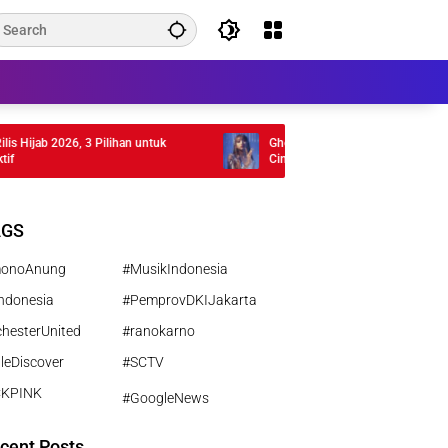
ijab 2026, 3 Pilihan untuk
Ghea Indrawari Rilis Album Rasi Bintan
Cinta Gen Z
AGS
monoAnung
#MusikIndonesia
ndonesia
#PemprovDKIJakarta
hesterUnited
#ranokarno
leDiscover
#SCTV
CKPINK
#GoogleNews
cent Posts