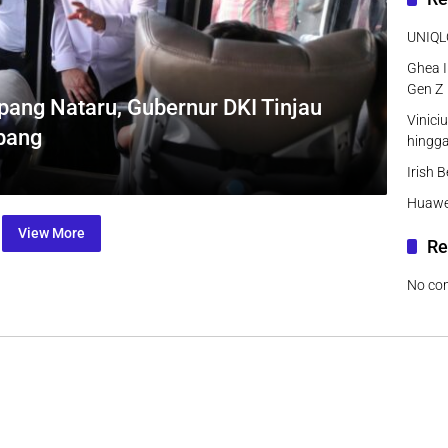
UNIQLO
Ghea I
Gen Z
pang Nataru, Gubernur DKI Tinjau
Vinici
bang
hingg
Irish 
Huawei
View More
Re
No co