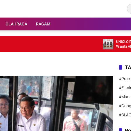
OLAHRAGA
RAGAM
UNIQLO Rilis H
Wanita Aktif
T
#Pra
#FilmI
#Manc
#Goog
#BLA
Re