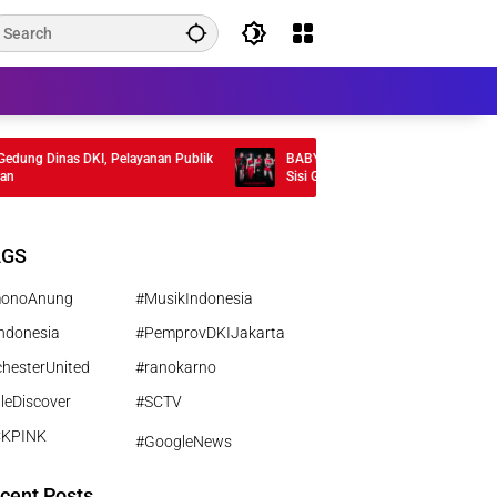
g Dinas DKI, Pelayanan Publik
BABYMONSTER Rilis MV “MOON” , Tamp
Sisi Gelap Misterius
AGS
monoAnung
#MusikIndonesia
ndonesia
#PemprovDKIJakarta
hesterUnited
#ranokarno
leDiscover
#SCTV
CKPINK
#GoogleNews
cent Posts