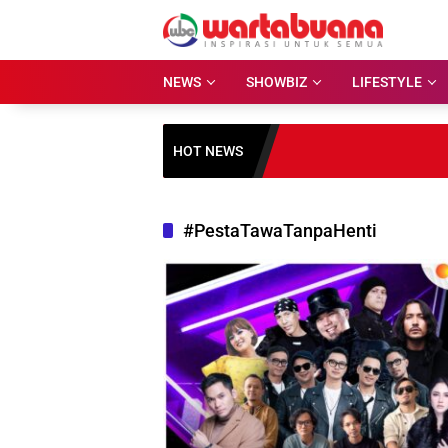
Skip
to
content
NEWS
SHOWBIZ
LIFESTYLE
HOT NEWS
#PestaTawaTanpaHenti