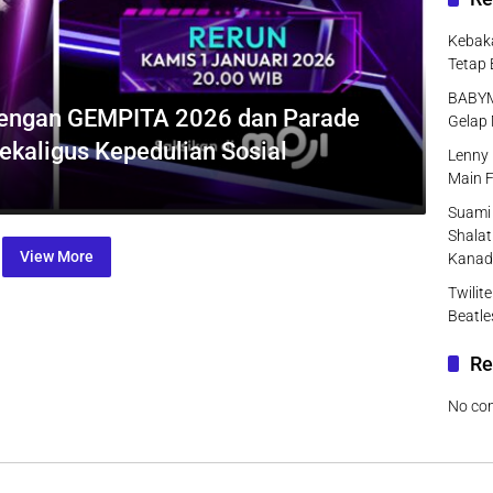
Kebaka
Tetap 
BABYMO
dengan GEMPITA 2026 dan Parade
Gelap 
Sekaligus Kepedulian Sosial
Lenny 
Main F
Suami 
Shalat
View More
Kanad
Twilit
Beatle
Re
No co