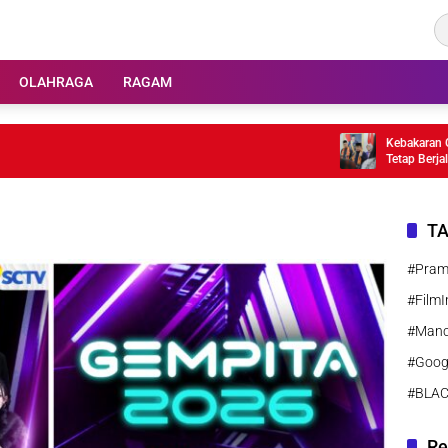
OLAHRAGA
RAGAM
Kebakaran Gedun
Tetap Berjalan
T
#Pra
#FilmI
#Manc
#Goog
#BLA
Re