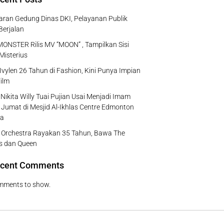
ran Gedung Dinas DKI, Pelayanan Publik
Berjalan
NSTER Rilis MV “MOON” , Tampilkan Sisi
Misterius
Ivylen 26 Tahun di Fashion, Kini Punya Impian
ilm
Nikita Willy Tuai Pujian Usai Menjadi Imam
 Jumat di Mesjid Al-Ikhlas Centre Edmonton
a
e Orchestra Rayakan 35 Tahun, Bawa The
s dan Queen
cent Comments
mments to show.