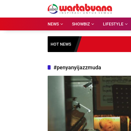
Skip
to
content
NEWS
SHOWBIZ
LIFESTYLE
HOT NEWS
#penyanyijazzmuda