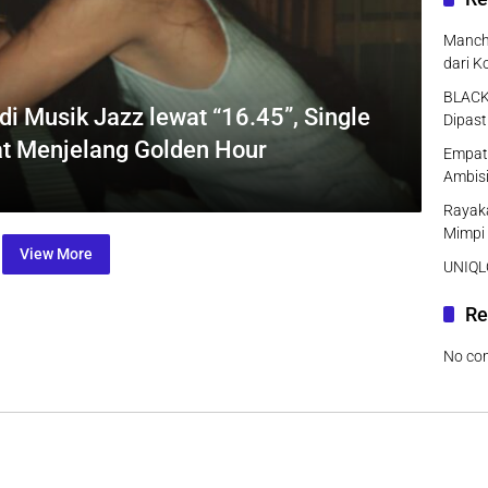
Manche
dari K
BLACK
i Musik Jazz lewat “16.45”, Single
Dipast
t Menjelang Golden Hour
Empat 
Ambisi
Rayaka
Mimpi
View More
UNIQLO
Re
No co