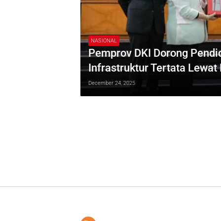
NASIONAL
Pemprov DKI Dorong Pendid
Infrastruktur Tertata Lewa
December 24, 2025