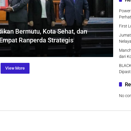
Power 
Perhat
First 
ikan Bermutu, Kota Sehat, dan
Jumat
t Empat Ranperda Strategis
Nelaya
Manche
dari K
BLACK
View More
Dipast
Re
No co