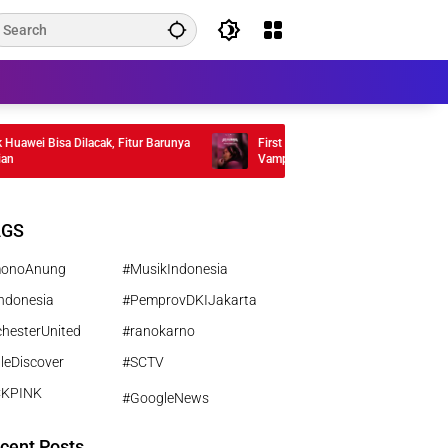
ei Bisa Dilacak, Fitur Barunya
First Look Siti Si Vampir: Satine Zaneta 
Vampir!
AGS
monoAnung
#MusikIndonesia
ndonesia
#PemprovDKIJakarta
hesterUnited
#ranokarno
leDiscover
#SCTV
CKPINK
#GoogleNews
cent Posts