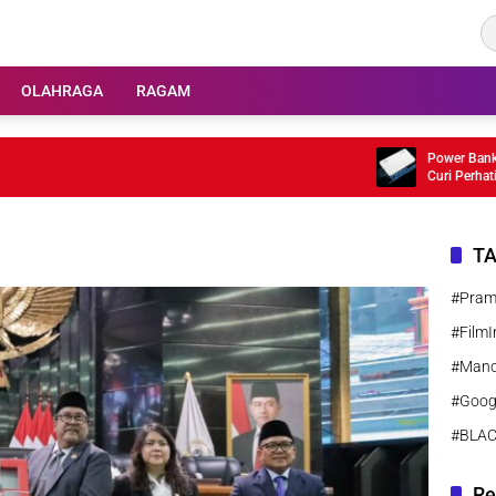
OLAHRAGA
RAGAM
Power Bank Huaw
Curi Perhatian
T
#Pra
#FilmI
#Manc
#Goog
#BLA
Re