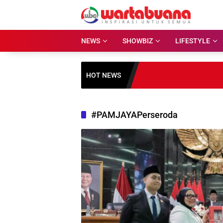
Skip
to
content
NEWS
SHOWBIZ
LIFESTYLE
HOT NEWS
#PAMJAYAPerseroda