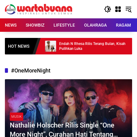
Skip
to
content
NEWS
SHOWBIZ
LIFESTYLE
OLAHRAGA
RAGAM
270 Pohon Kopi
Endah N Rhesa Rilis Terang Bulan, Kisah
HOT NEWS
Pulihkan Luka
#OneMoreNight
MUSIK
Nathalie Holscher Rilis Single “One
More Night”, Curahan Hati Tentang