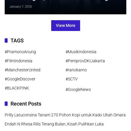
Cinta di Ujung Perpisahan
January 7, 2026
View More
TAGS
#PramonoAnung
#MusikIndonesia
#FilmIndonesia
#PemprovDKIJakarta
#ManchesterUnited
#ranokarno
#GoogleDiscover
#SCTV
#BLACKPINK
#GoogleNews
Recent Posts
Prilly Latuconsina Tanam 270 Pohon Kopi untuk Kado Ultah Omara
Endah N Rhesa Rilis Terang Bulan, Kisah Pulihkan Luka