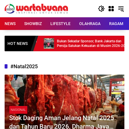
Skip
to
content
NEWS
SHOWBIZ
LIFESTYLE
OLAHRAGA
RAGAM
 Kondisi Bromo Usai
Bukan Sekadar Sponsor, Bank Jakarta dan
HOT NEWS
Persija Satukan Kekuatan di Musim 2026-2027
#Natal2025
NASIONAL
Stok Daging Aman Jelang Natal 2025
dan Tahun Baru 2026, Dharma Jaya