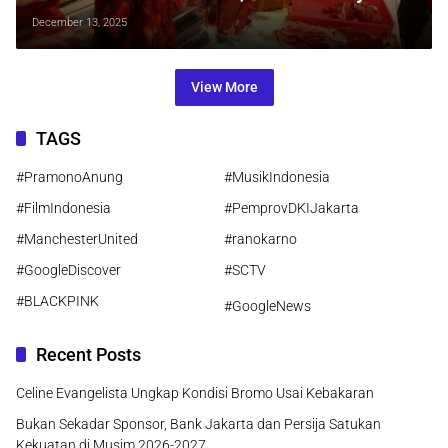
Siap Antisipasi Lonjakan Permintaan
December 13, 2025
View More
TAGS
#PramonoAnung
#MusikIndonesia
#FilmIndonesia
#PemprovDKIJakarta
#ManchesterUnited
#ranokarno
#GoogleDiscover
#SCTV
#BLACKPINK
#GoogleNews
Recent Posts
Celine Evangelista Ungkap Kondisi Bromo Usai Kebakaran
Bukan Sekadar Sponsor, Bank Jakarta dan Persija Satukan
Kekuatan di Musim 2026-2027