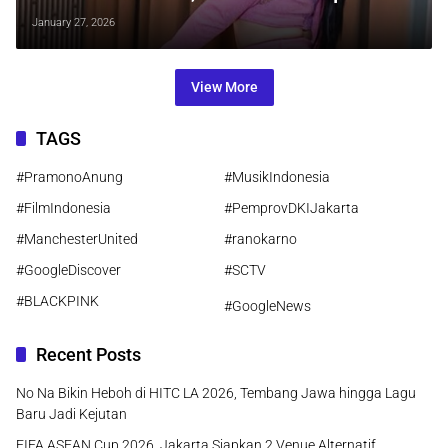
Saat Nge-DJ di Klub Malam
January 27, 2026
View More
TAGS
#PramonoAnung
#MusikIndonesia
#FilmIndonesia
#PemprovDKIJakarta
#ManchesterUnited
#ranokarno
#GoogleDiscover
#SCTV
#BLACKPINK
#GoogleNews
Recent Posts
No Na Bikin Heboh di HITC LA 2026, Tembang Jawa hingga Lagu
Baru Jadi Kejutan
FIFA ASEAN Cup 2026, Jakarta Siapkan 2 Venue Alternatif