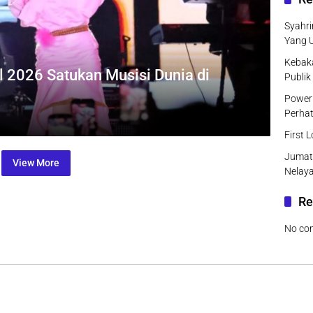
Syahri
Yang 
Kebak
l 2026 Satukan Musisi Dunia di
Publik
Power 
Perhat
First 
Jumat
View More
Nelaya
Re
No co