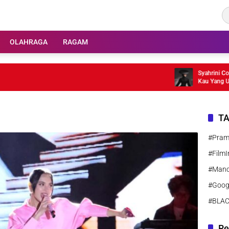
OLAHRAGA
RAGAM
Syahrini Comeba
Kau Yang Utam
T
#Pra
#FilmI
#Manc
#Goog
#BLA
Re