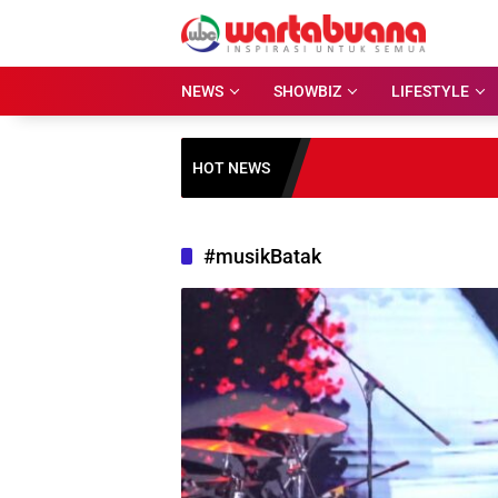
Skip
to
content
NEWS
SHOWBIZ
LIFESTYLE
HOT NEWS
#musikBatak