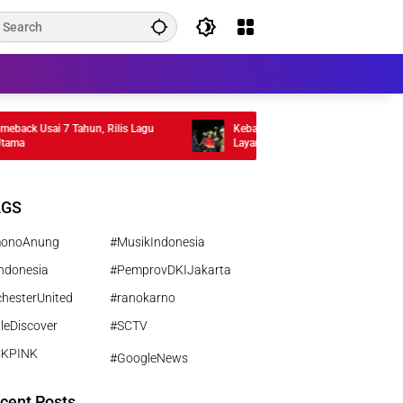
ck Usai 7 Tahun, Rilis Lagu
Kebakaran Gedung Abdul Muis Padam,
a
Layanan Publik Tetap Berjalan
AGS
monoAnung
#MusikIndonesia
ndonesia
#PemprovDKIJakarta
hesterUnited
#ranokarno
leDiscover
#SCTV
CKPINK
#GoogleNews
cent Posts