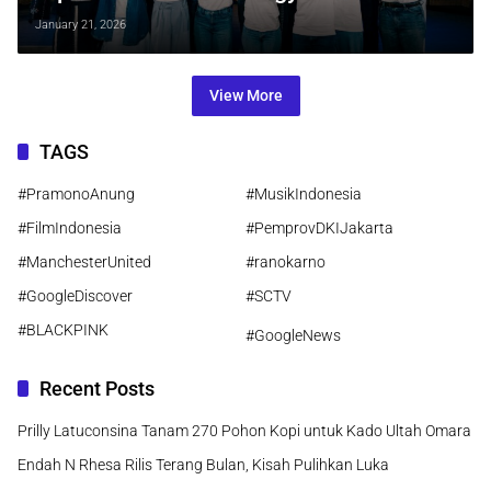
Kembali Hidupkan Mimpi di Atas
January 21, 2026
Panggung
View More
TAGS
#PramonoAnung
#MusikIndonesia
#FilmIndonesia
#PemprovDKIJakarta
#ManchesterUnited
#ranokarno
#GoogleDiscover
#SCTV
#BLACKPINK
#GoogleNews
Recent Posts
Prilly Latuconsina Tanam 270 Pohon Kopi untuk Kado Ultah Omara
Endah N Rhesa Rilis Terang Bulan, Kisah Pulihkan Luka