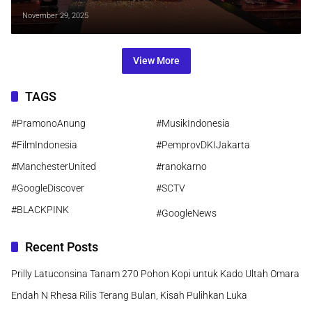
Angkat Budaya Nusantara ke
November 29, 2025
Panggung Modeling
View More
TAGS
#PramonoAnung
#MusikIndonesia
#FilmIndonesia
#PemprovDKIJakarta
#ManchesterUnited
#ranokarno
#GoogleDiscover
#SCTV
#BLACKPINK
#GoogleNews
Recent Posts
Prilly Latuconsina Tanam 270 Pohon Kopi untuk Kado Ultah Omara
Endah N Rhesa Rilis Terang Bulan, Kisah Pulihkan Luka