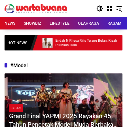
Skip
to
content
NEWS
SHOWBIZ
LIFESTYLE
OLAHRAGA
RAGAM
270 Pohon Kopi
Endah N Rhesa Rilis Terang Bulan, Kisah
HOT NEWS
Pulihkan Luka
#Model
RAGAM
Grand Final YAPMI 2025 Rayakan 45
Tahun Pencetak Model Muda Berbakat,