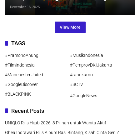
Komedi Keluarga Akhir Tahun
December 16, 2025
View More
TAGS
#PramonoAnung
#MusikIndonesia
#FilmIndonesia
#PemprovDKIJakarta
#ManchesterUnited
#ranokarno
#GoogleDiscover
#SCTV
#BLACKPINK
#GoogleNews
Recent Posts
UNIQLO Rilis Hijab 2026, 3 Pilihan untuk Wanita Aktif
Ghea Indrawari Rilis Album Rasi Bintang, Kisah Cinta Gen Z