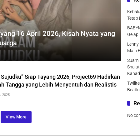
Kebaka
Tetap 
BABYMO
yang 16 April 2026, Kisah Nyata yang
Gelap 
luarga
Lenny 
Main F
Suami 
Shalat
Kanad
 Sujudku” Siap Tayang 2026, Project69 Hadirkan
Twilit
 Tangga yang Lebih Menyentuh dan Realistis
Beatle
, 2025
Re
No co
View More