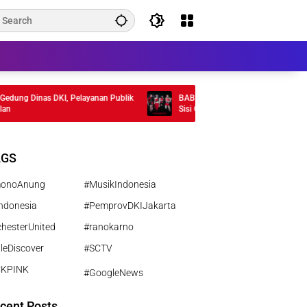
g Dinas DKI, Pelayanan Publik
BABYMONSTER Rilis MV “MOON” , Tamp
Sisi Gelap Misterius
AGS
monoAnung
#MusikIndonesia
ndonesia
#PemprovDKIJakarta
hesterUnited
#ranokarno
leDiscover
#SCTV
CKPINK
#GoogleNews
cent Posts