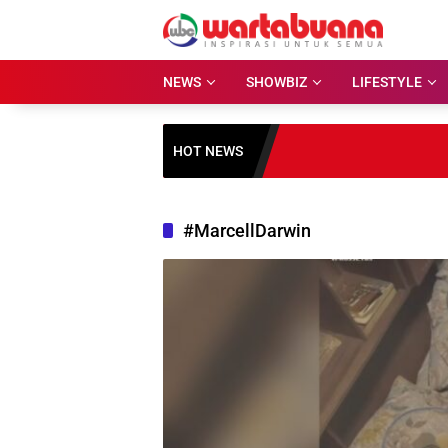
Skip
to
content
NEWS
SHOWBIZ
LIFESTYLE
HOT NEWS
#MarcellDarwin