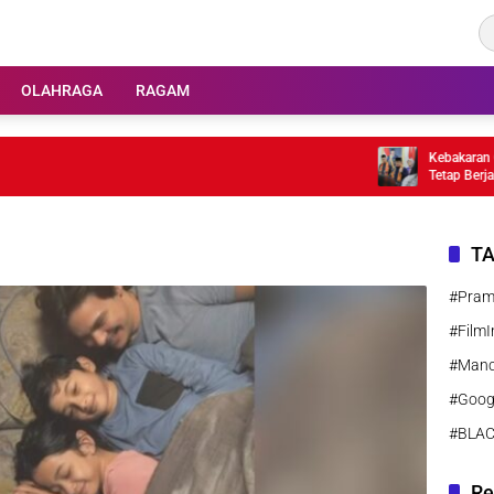
OLAHRAGA
RAGAM
Kebakaran Gedun
Tetap Berjalan
T
#Pra
#FilmI
#Manc
#Goog
#BLA
Re