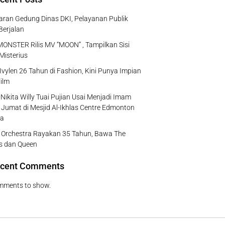
ran Gedung Dinas DKI, Pelayanan Publik
Berjalan
NSTER Rilis MV “MOON” , Tampilkan Sisi
Misterius
Ivylen 26 Tahun di Fashion, Kini Punya Impian
ilm
Nikita Willy Tuai Pujian Usai Menjadi Imam
 Jumat di Mesjid Al-Ikhlas Centre Edmonton
a
e Orchestra Rayakan 35 Tahun, Bawa The
s dan Queen
cent Comments
mments to show.