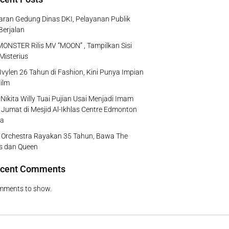
ran Gedung Dinas DKI, Pelayanan Publik
Berjalan
NSTER Rilis MV “MOON” , Tampilkan Sisi
Misterius
Ivylen 26 Tahun di Fashion, Kini Punya Impian
ilm
Nikita Willy Tuai Pujian Usai Menjadi Imam
 Jumat di Mesjid Al-Ikhlas Centre Edmonton
a
e Orchestra Rayakan 35 Tahun, Bawa The
s dan Queen
cent Comments
mments to show.