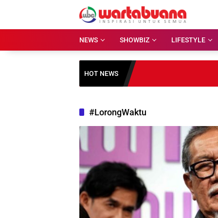
Skip
to
content
NEWS
SHOWBIZ
LIFESTYLE
HOT NEWS
#LorongWaktu