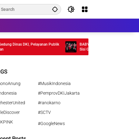
 Dinas DKI, Pelayanan Publik
BABYMONSTER Rilis MV “MOON” , Tamp
Sisi Gelap Misterius
AGS
monoAnung
#MusikIndonesia
ndonesia
#PemprovDKIJakarta
hesterUnited
#ranokarno
leDiscover
#SCTV
CKPINK
#GoogleNews
cent Posts