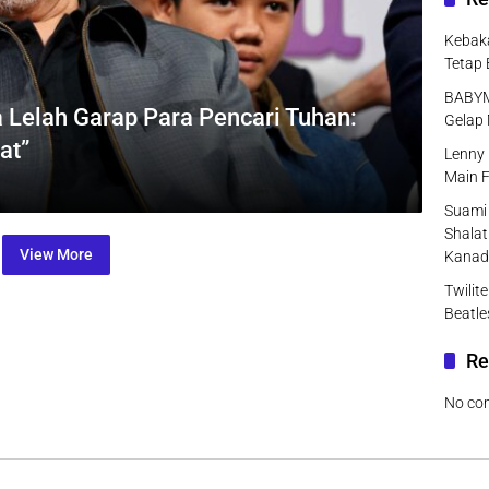
Kebaka
Tetap 
BABYMO
 Lelah Garap Para Pencari Tuhan:
Gelap 
at”
Lenny 
Main F
Suami 
Shalat
View More
Kanad
Twilit
Beatle
Re
No co