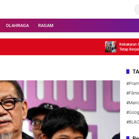
OLAHRAGA
RAGAM
Kebakaran Gedung
Tetap Berjalan
T
#Pra
#FilmI
#Manc
#Goog
#BLA
Re