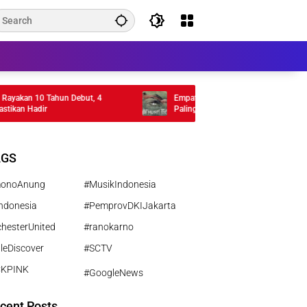
an 10 Tahun Debut, 4
Empat Musim Pertiwi Tembus TIFF 2026, 
n Hadir
Paling Ambisius Kamila Andini
AGS
monoAnung
#MusikIndonesia
ndonesia
#PemprovDKIJakarta
hesterUnited
#ranokarno
leDiscover
#SCTV
CKPINK
#GoogleNews
cent Posts