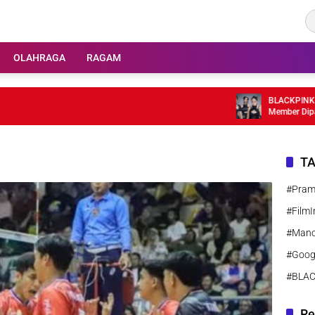
OLAHRAGA
RAGAM
BLACKPINK Rayak
Member Dipastika
T
#Pra
#FilmI
#Manc
#Goog
#BLA
Re