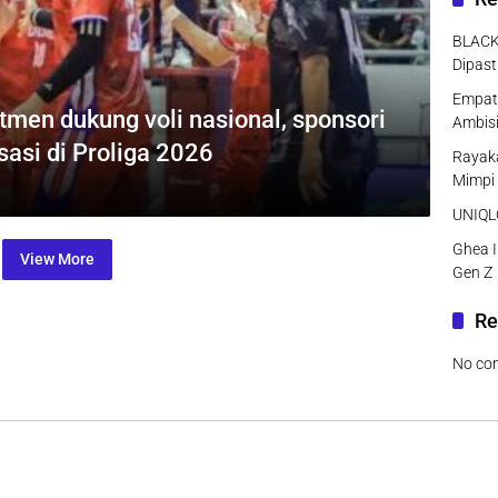
BLACK
Dipast
Empat 
men dukung voli nasional, sponsori
Ambisi
asi di Proliga 2026
Rayaka
Mimpi
UNIQLO
Ghea I
View More
Gen Z
Re
No co