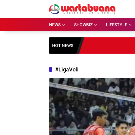
Skip
to
content
NEWS
SHOWBIZ
LIFESTYLE
HOT NEWS
#LigaVoli