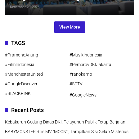
Pekerja di Pemalang
December 20, 2025
View More
TAGS
#PramonoAnung
#MusikIndonesia
#FilmIndonesia
#PemprovDKIJakarta
#ManchesterUnited
#ranokarno
#GoogleDiscover
#SCTV
#BLACKPINK
#GoogleNews
Recent Posts
Kebakaran Gedung Dinas DKI, Pelayanan Publik Tetap Berjalan
BABYMONSTER Rilis MV “MOON” , Tampilkan Sisi Gelap Misterius