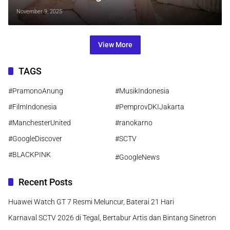
Cinta yang Tak Harus Memiliki
November 9, 2025
View More
TAGS
#PramonoAnung
#MusikIndonesia
#FilmIndonesia
#PemprovDKIJakarta
#ManchesterUnited
#ranokarno
#GoogleDiscover
#SCTV
#BLACKPINK
#GoogleNews
Recent Posts
Huawei Watch GT 7 Resmi Meluncur, Baterai 21 Hari
Karnaval SCTV 2026 di Tegal, Bertabur Artis dan Bintang Sinetron