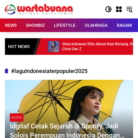
Skip
to
content
NEWS
SHOWBIZ
LIFESTYLE
OLAHRAGA
RAGAM
 3 Pilihan untuk
Ghea Indrawari Rilis Album Rasi Bintang, Kisah
HOT NEWS
Cinta Gen Z
#laguIndonesiaterpopuler2025
MUSIK
Idgitaf Cetak Sejarah di Spotify, Jadi
Solois Perempuan Indonesia Dengan