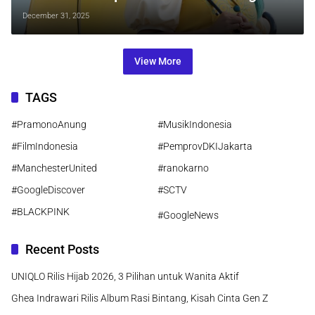
Pendengar Bulanan Terbanyak
December 31, 2025
View More
TAGS
#PramonoAnung
#MusikIndonesia
#FilmIndonesia
#PemprovDKIJakarta
#ManchesterUnited
#ranokarno
#GoogleDiscover
#SCTV
#BLACKPINK
#GoogleNews
Recent Posts
UNIQLO Rilis Hijab 2026, 3 Pilihan untuk Wanita Aktif
Ghea Indrawari Rilis Album Rasi Bintang, Kisah Cinta Gen Z