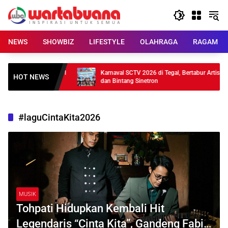
Skip
to
content
NEWS
SHOWBIZ
LIFESTYLE
OLAHRAGA
RAGAM
 Meluncur, Baterai 21
Karnaval SCTV 2026 di Tegal, Bertabur Artis
HOT NEWS
dan Bintang Sinetron
#laguCintaKita2026
MUSIK
Tohpati Hidupkan Kembali Hit
Legendaris “Cinta Kita”, Gandeng Fabio