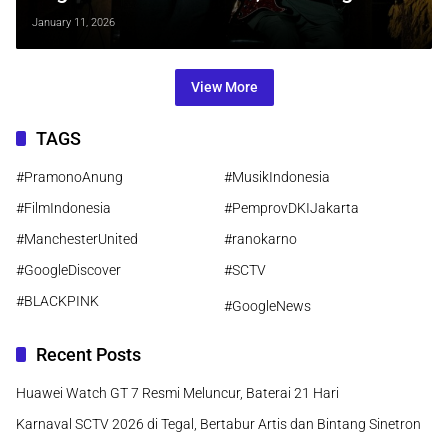
Asher Sebagai Jembatan Lintas
January 11, 2026
Generasi
View More
TAGS
#PramonoAnung
#MusikIndonesia
#FilmIndonesia
#PemprovDKIJakarta
#ManchesterUnited
#ranokarno
#GoogleDiscover
#SCTV
#BLACKPINK
#GoogleNews
Recent Posts
Huawei Watch GT 7 Resmi Meluncur, Baterai 21 Hari
Karnaval SCTV 2026 di Tegal, Bertabur Artis dan Bintang Sinetron