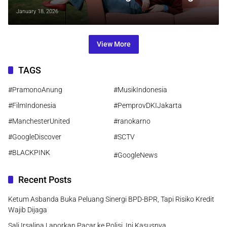
January 18, 2026
View More
TAGS
#PramonoAnung
#MusikIndonesia
#FilmIndonesia
#PemprovDKIJakarta
#ManchesterUnited
#ranokarno
#GoogleDiscover
#SCTV
#BLACKPINK
#GoogleNews
Recent Posts
Ketum Asbanda Buka Peluang Sinergi BPD-BPR, Tapi Risiko Kredit
Wajib Dijaga
Sali Irsalina Laporkan Pacar ke Polisi, Ini Kasusnya