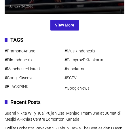
Sasaran Amarah di Old Trafford
January 24, 2026
View More
TAGS
#PramonoAnung
#MusikIndonesia
#FilmIndonesia
#PemprovDKIJakarta
#ManchesterUnited
#ranokarno
#GoogleDiscover
#SCTV
#BLACKPINK
#GoogleNews
Recent Posts
Suami Nikita Willy Tuai Pujian Usai Menjadi Imam Shalat Jumat di
Mesjid Al-Ikhlas Centre Edmonton Kanada
Twilite Orchestra Rayakan 35 Tahun, Bawa The Beatles dan Queen