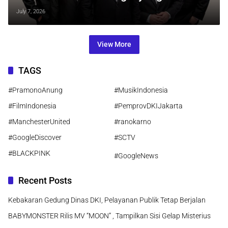
Terlupakan
July 7, 2026
View More
TAGS
#PramonoAnung
#MusikIndonesia
#FilmIndonesia
#PemprovDKIJakarta
#ManchesterUnited
#ranokarno
#GoogleDiscover
#SCTV
#BLACKPINK
#GoogleNews
Recent Posts
Kebakaran Gedung Dinas DKI, Pelayanan Publik Tetap Berjalan
BABYMONSTER Rilis MV “MOON” , Tampilkan Sisi Gelap Misterius