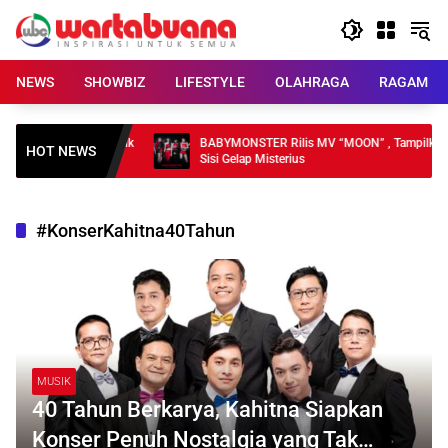
Skip
to
content
NEWS
SHOWBIZ
LIFESTYLE
OLAHRAGA
RAGAM
DKI, Pelayanan Publik
BABYMONSTER Rilis MV “MOON” , Tampilkan
HOT NEWS
Sisi Gelap Misterius
#KonserKahitna40Tahun
MUSIK
40 Tahun Berkarya, Kahitna Siapkan
Konser Penuh Nostalgia yang Tak