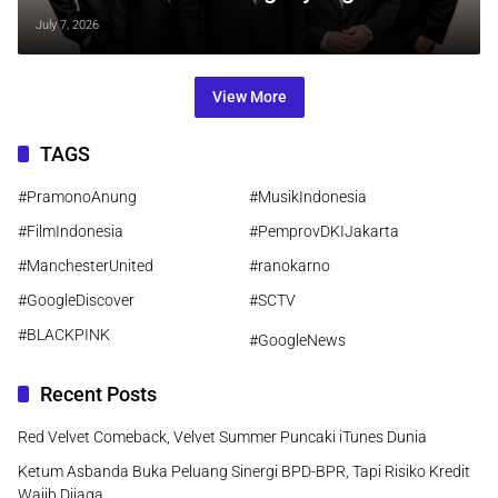
Terlupakan
July 7, 2026
View More
TAGS
#PramonoAnung
#MusikIndonesia
#FilmIndonesia
#PemprovDKIJakarta
#ManchesterUnited
#ranokarno
#GoogleDiscover
#SCTV
#BLACKPINK
#GoogleNews
Recent Posts
Red Velvet Comeback, Velvet Summer Puncaki iTunes Dunia
Ketum Asbanda Buka Peluang Sinergi BPD-BPR, Tapi Risiko Kredit
Wajib Dijaga