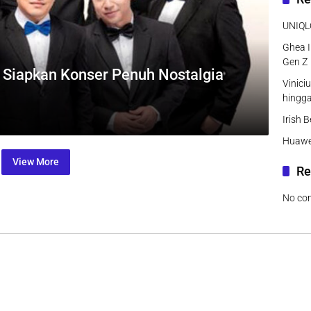
UNIQLO
Ghea I
Gen Z
a Siapkan Konser Penuh Nostalgia
Vinici
hingg
Irish 
Huawei
View More
Re
No co