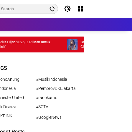
Hijab 2026, 3 Pilihan untuk
Ghea Indrawari Rilis Album Rasi Bint
Cinta Gen Z
AGS
monoAnung
#MusikIndonesia
ndonesia
#PemprovDKIJakarta
hesterUnited
#ranokarno
leDiscover
#SCTV
CKPINK
#GoogleNews
cent Posts