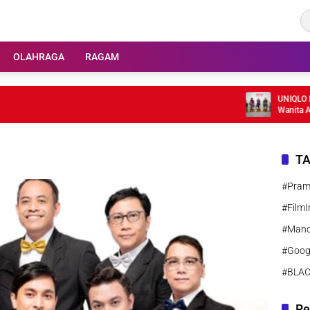
OLAHRAGA
RAGAM
UNIQLO Rilis 
Wanita Aktif
T
#Pra
#FilmI
#Manc
#Goog
#BLA
Re