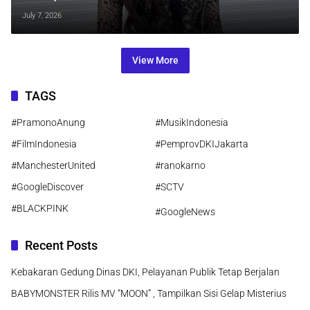
Musik Eropa
July 7, 2026
View More
TAGS
#PramonoAnung
#MusikIndonesia
#FilmIndonesia
#PemprovDKIJakarta
#ManchesterUnited
#ranokarno
#GoogleDiscover
#SCTV
#BLACKPINK
#GoogleNews
Recent Posts
Kebakaran Gedung Dinas DKI, Pelayanan Publik Tetap Berjalan
BABYMONSTER Rilis MV “MOON” , Tampilkan Sisi Gelap Misterius