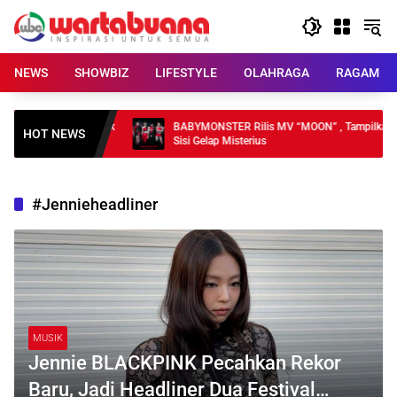
Skip
to
content
NEWS
SHOWBIZ
LIFESTYLE
OLAHRAGA
RAGAM
KI, Pelayanan Publik
BABYMONSTER Rilis MV “MOON” , Tampilkan
HOT NEWS
Sisi Gelap Misterius
#Jennieheadliner
MUSIK
Jennie BLACKPINK Pecahkan Rekor
Baru, Jadi Headliner Dua Festival