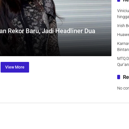
Vinici
hingg
Irish 
 Rekor Baru, Jadi Headliner Dua
Huawei
Karnav
Bintan
MTQ DK
Qur’an
View More
Re
No co