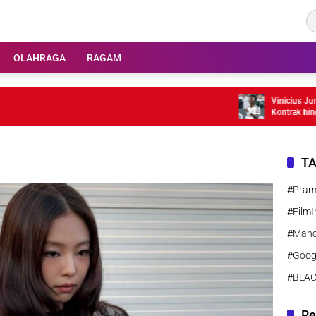
OLAHRAGA
RAGAM
Vinicius Junior 
Kontrak hingga 
T
#Pra
#FilmI
#Manc
#Goog
#BLA
Re