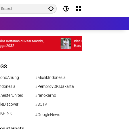
Bertahan di Real Madrid,
Irish Bella Hamil Anak Ketiga, Bagikan 
2032
Haru
AGS
monoAnung
#MusikIndonesia
ndonesia
#PemprovDKIJakarta
hesterUnited
#ranokarno
leDiscover
#SCTV
CKPINK
#GoogleNews
cent Posts