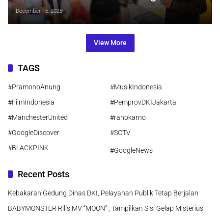
Betawi Usai Kongres Istimewa 2025
December 16, 2025
View More
TAGS
#PramonoAnung
#MusikIndonesia
#FilmIndonesia
#PemprovDKIJakarta
#ManchesterUnited
#ranokarno
#GoogleDiscover
#SCTV
#BLACKPINK
#GoogleNews
Recent Posts
Kebakaran Gedung Dinas DKI, Pelayanan Publik Tetap Berjalan
BABYMONSTER Rilis MV “MOON” , Tampilkan Sisi Gelap Misterius