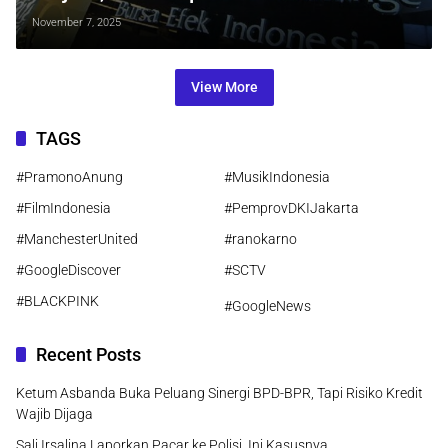
Keuangan 2025 Dengan Capaian
November 7, 2025
Impresif
View More
TAGS
#PramonoAnung
#MusikIndonesia
#FilmIndonesia
#PemprovDKIJakarta
#ManchesterUnited
#ranokarno
#GoogleDiscover
#SCTV
#BLACKPINK
#GoogleNews
Recent Posts
Ketum Asbanda Buka Peluang Sinergi BPD-BPR, Tapi Risiko Kredit
Wajib Dijaga
Sali Irsalina Laporkan Pacar ke Polisi, Ini Kasusnya