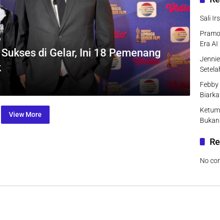
Sali I
Pramo
Era AI
ukses di Gelar, Ini 18 Pemenang
Jenni
k
Setel
Febby 
Biarka
Ketum
View More
Bukan
Re
No co