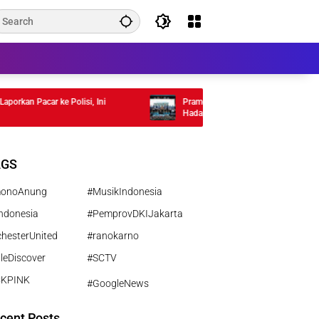
rkan Pacar ke Polisi, Ini
Pramono Anung Dorong Guru PAUD Adap
Hadapi Era AI
AGS
monoAnung
#MusikIndonesia
ndonesia
#PemprovDKIJakarta
hesterUnited
#ranokarno
leDiscover
#SCTV
CKPINK
#GoogleNews
cent Posts