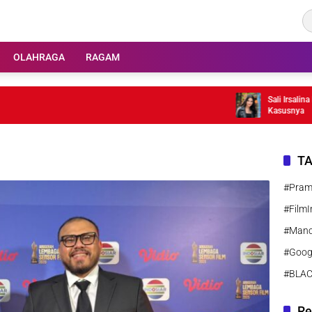
OLAHRAGA
RAGAM
Sali Irsalina Lapo
Kasusnya
T
#Pra
#FilmI
#Manc
#Goog
#BLA
Re