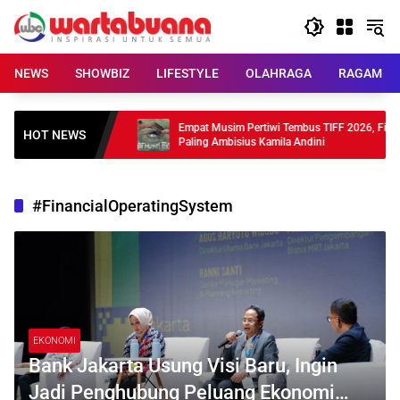
Skip
to
content
NEWS
SHOWBIZ
LIFESTYLE
OLAHRAGA
RAGAM
ahun Debut, 4
Empat Musim Pertiwi Tembus TIFF 2026, Film
HOT NEWS
Paling Ambisius Kamila Andini
#FinancialOperatingSystem
EKONOMI
Bank Jakarta Usung Visi Baru, Ingin
Jadi Penghubung Peluang Ekonomi