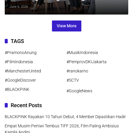
Warga Menuju Kota Global
June 6, 2026
View More
TAGS
#PramonoAnung
#MusikIndonesia
#FilmIndonesia
#PemprovDKIJakarta
#ManchesterUnited
#ranokarno
#GoogleDiscover
#SCTV
#BLACKPINK
#GoogleNews
Recent Posts
BLACKPINK Rayakan 10 Tahun Debut, 4 Member Dipastikan Hadir
Empat Musim Pertiwi Tembus TIFF 2026, Film Paling Ambisius
Kamila Andini