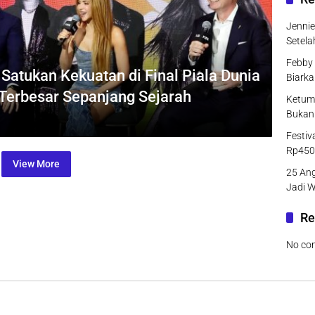
Jenni
Setel
Febby 
Satukan Kekuatan di Final Piala Dunia
Biarka
 Terbesar Sepanjang Sejarah
Ketum
Bukan
Festiv
Rp450
View More
25 An
Jadi W
Re
No co