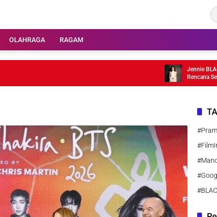
OLAHRAGA
RAGAM
Jennie BLACKPIN
Rencana Setelah
T
#Pra
#FilmI
#Manc
#Goog
#BLA
Re