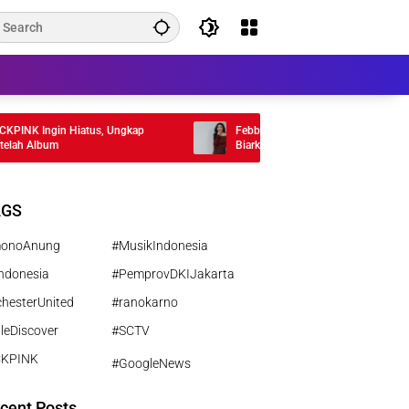
K Ingin Hiatus, Ungkap
Febby Rastanty Ungkap Alasan Terima Si
 Album
Biarkan Hati Bicara
AGS
monoAnung
#MusikIndonesia
ndonesia
#PemprovDKIJakarta
hesterUnited
#ranokarno
leDiscover
#SCTV
CKPINK
#GoogleNews
cent Posts