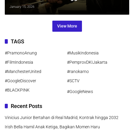
Sasongko Siap Hadirkan Dunia
January 15, 2026
Kriminal Mistis Pada 2027
View More
TAGS
#PramonoAnung
#MusikIndonesia
#FilmIndonesia
#PemprovDKIJakarta
#ManchesterUnited
#ranokarno
#GoogleDiscover
#SCTV
#BLACKPINK
#GoogleNews
Recent Posts
Vinicius Junior Bertahan di Real Madrid, Kontrak hingga 2032
Irish Bella Hamil Anak Ketiga, Bagikan Momen Haru