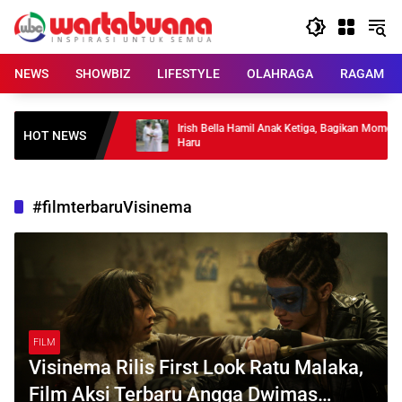
Skip
to
content
NEWS
SHOWBIZ
LIFESTYLE
OLAHRAGA
RAGAM
i Real Madrid,
Irish Bella Hamil Anak Ketiga, Bagikan Momen
HOT NEWS
Haru
#filmterbaruVisinema
FILM
Visinema Rilis First Look Ratu Malaka,
Film Aksi Terbaru Angga Dwimas