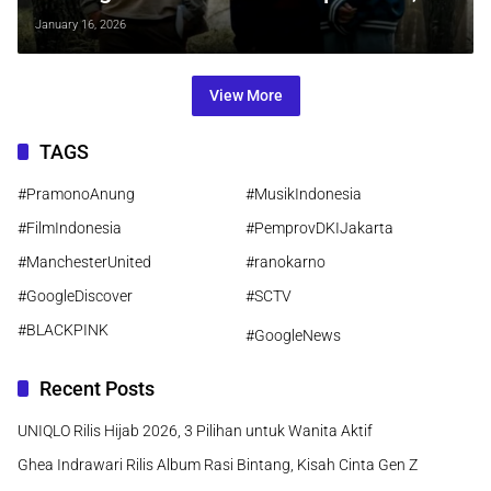
Tayang Perdana 22 Januari 2026
January 16, 2026
View More
TAGS
#PramonoAnung
#MusikIndonesia
#FilmIndonesia
#PemprovDKIJakarta
#ManchesterUnited
#ranokarno
#GoogleDiscover
#SCTV
#BLACKPINK
#GoogleNews
Recent Posts
UNIQLO Rilis Hijab 2026, 3 Pilihan untuk Wanita Aktif
Ghea Indrawari Rilis Album Rasi Bintang, Kisah Cinta Gen Z