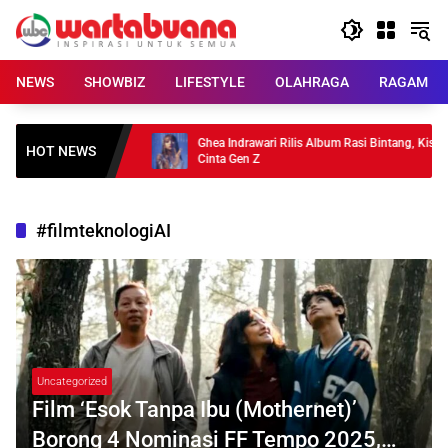
Skip
to
content
NEWS
SHOWBIZ
LIFESTYLE
OLAHRAGA
RAGAM
 Pilihan untuk
Ghea Indrawari Rilis Album Rasi Bintang, Kisah
HOT NEWS
Cinta Gen Z
#filmteknologiAI
Uncategorized
Film ‘Esok Tanpa Ibu (Mothernet)’
Borong 4 Nominasi FF Tempo 2025,