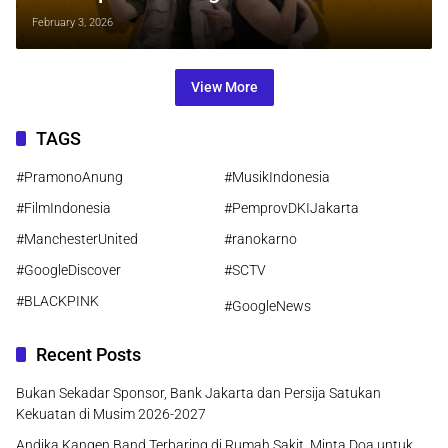
Petualangan Lokal yang Berani
February 3, 2026
View More
TAGS
#PramonoAnung
#MusikIndonesia
#FilmIndonesia
#PemprovDKIJakarta
#ManchesterUnited
#ranokarno
#GoogleDiscover
#SCTV
#BLACKPINK
#GoogleNews
Recent Posts
Bukan Sekadar Sponsor, Bank Jakarta dan Persija Satukan
Kekuatan di Musim 2026-2027
Andika Kangen Band Terbaring di Rumah Sakit, Minta Doa untuk